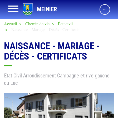
Aller
Afficher navigation
MEINIER
au
contenu
principal
Accueil
Chemin de vie
État civil
Naissance - Mariage - Décès - Certificats
NAISSANCE - MARIAGE -
DÉCÈS - CERTIFICATS
Etat Civil Arrondissement Campagne et rive gauche
du Lac