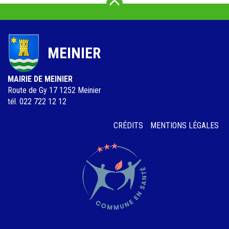
Vers le haut
MEINIER
MAIRIE DE MEINIER
Route de Gy 17 1252 Meinier
tél. 022 722 12 12
Menu
CRÉDITS
MENTIONS LÉGALES
Pied
de
page