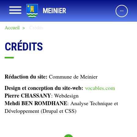
Aller
Afficher navigation
MEINIER
au
contenu
principal
Accueil
Crédits
CRÉDITS
Rédaction du site:
Commune de Meinier
Design et conception du site-web:
vocables.com
Pierre CHASSANY
: Webdesign
Mehdi BEN ROMDHANE
: Analyse Technique et
Développement (Drupal et CSS)