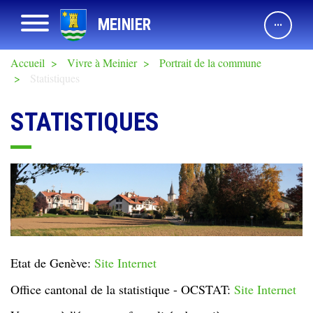
Aller
Afficher navigation
MEINIER
au
contenu
principal
Accueil
Vivre à Meinier
Portrait de la commune
Statistiques
STATISTIQUES
Etat de Genève:
Site Internet
Office cantonal de la statistique - OCSTAT:
Site Internet