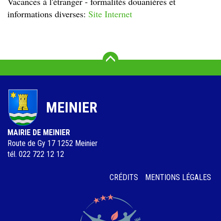
Vacances à l'étranger - formalités douanières et
informations diverses:
Site Internet
Vers le haut
MEINIER
MAIRIE DE MEINIER
Route de Gy 17 1252 Meinier
tél. 022 722 12 12
Menu
CRÉDITS
MENTIONS LÉGALES
Pied
de