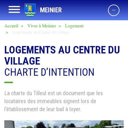
Aller
Afficher navigation
MEINIER
au
contenu
principal
Accueil
Vivre à Meinier
Logement
Logements au Centre du village
LOGEMENTS AU CENTRE DU
VILLAGE
CHARTE D’INTENTION
La charte du Tilleul est un document que les
locataires des immeubles signent lors de
l’établissement de leur bail à loyer.