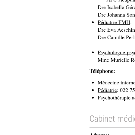
Dre Isabelle Gér
Dre Johanna So
Pédiatrie FMH
:
Dre Eva Aeschi
Dre Camille Per
Psychologue-psy
Mme Murielle R
Téléphone:
Médecine interne
Pédiatrie
: 022 7
Psychothérapie a
Cabinet médi