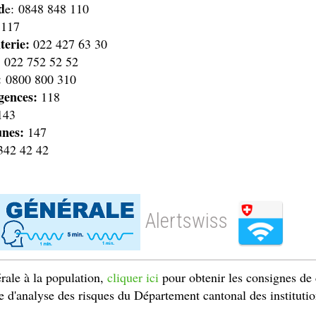
d
e: 0848 848 110
117
nterie:
022 427 63 30
:
022 752 52 52
:
0800 800 310
gences:
118
143
unes:
147
342 42 42
Alertswiss
rale à la population,
cliquer ici
pour obtenir les consignes d
re d'analyse des risques du Département cantonal des instituti