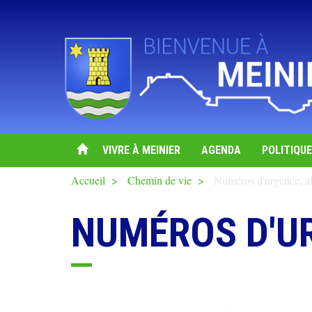
Aller
au
contenu
principal
Navigation
VIVRE À MEINIER
AGENDA
POLITIQUE
principale
Accueil
Chemin de vie
Numéros d'urgence, al
NUMÉROS D'U