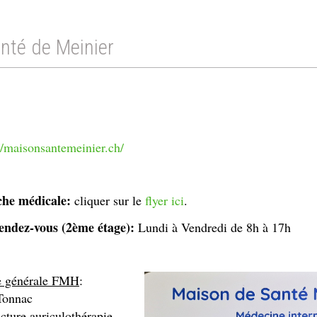
nté de Meinier
//maisonsantemeinier.ch/
he médicale:
cliquer sur le
flyer ici
.
rendez-vous (2ème étage):
Lundi à Vendredi de 8h à 17h
e générale FMH
:
Tonnac
e auriculothérapie