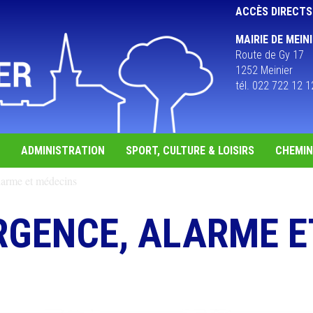
ACCÈS DIRECTS
MAIRIE DE MEIN
Route de Gy 17
1252 Meinier
tél. 022 722 12 1
ADMINISTRATION
SPORT, CULTURE & LOISIRS
CHEMIN 
arme et médecins
RGENCE, ALARME E