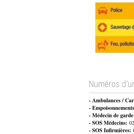
Numéros d'u
- Ambulances / Car
- Empoisonnement
- Médecin de garde
- SOS Médecins:
02
- SOS Infirmières:
0