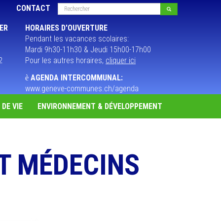
Rechercher
CONTACT
Rechercher
IER
HORAIRES D'OUVERTURE
Pendant les vacances scolaires:
Mardi 9h30-11h30 & Jeudi 15h00-17h00
2
Pour les autres horaires,
cliquer ici
AGENDA INTERCOMMUNAL:
è
www.geneve-communes.ch/agenda
DE VIE
ENVIRONNEMENT & DÉVELOPPEMENT
T MÉDECINS