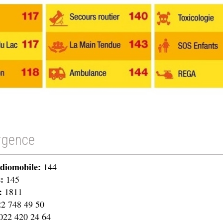
rgence
diomobile:
144
s:
145
:
1811
2 748 49 50
22 420 24 64