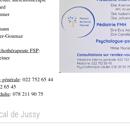
ard
mmer
mann
ler-Goumaz
chothérapeute FSP
:
einer
 générale
: 022 752 65 44
52 65 45
dulte
: 078 211 90 75
cal de Jussy