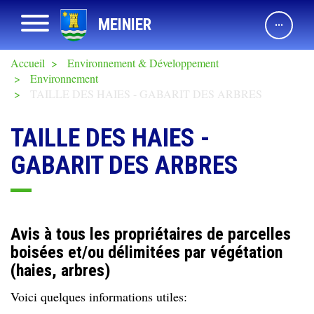
Aller
Afficher navigation
MEINIER
au
contenu
principal
Accueil
Environnement & Développement
Environnement
TAILLE DES HAIES - GABARIT DES ARBRES
TAILLE DES HAIES -
GABARIT DES ARBRES
Avis à tous les propriétaires de parcelles
boisées et/ou délimitées par végétation
(haies, arbres)
Voici quelques informations utiles: