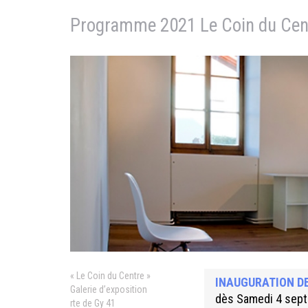
Programme 2021 Le Coin du Cen
« Le Coin du Centre »
INAUGURATION DE
Galerie d’exposition
dès Samedi 4 sep
rte de Gy 41